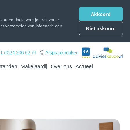
Akkoord
zorgen dat je voor jou relevante
n het verzamelen van informatie aan
Niet akkoord
1 (0)24 206 62 74
Afspraak maken
standen
Makelaardij
Over ons
Actueel