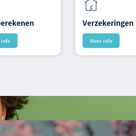
berekenen
Verzekeringen
 info
Meer info