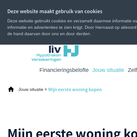
Deze website maakt gebruik van cookies
Deze website gebruikt cookies en verzamelt daarmee informatie ove
informatie en advertenties te zien krijgt. Door hiernaast op akkoor
de hand daarvan door ons en door derden.
Financieringsbelofte
Jouw situatie
Zel
Mijn eerste woning kopen
Jouw situatie
Mijn eerste woning k