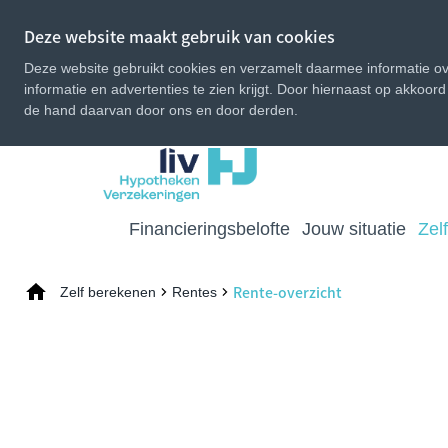
Deze website maakt gebruik van cookies
Deze website gebruikt cookies en verzamelt daarmee informatie ove
informatie en advertenties te zien krijgt. Door hiernaast op akkoor
de hand daarvan door ons en door derden.
Financieringsbelofte
Jouw situatie
Zel
Rente-overzicht
Zelf berekenen
Rentes