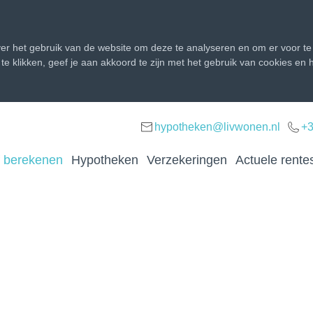
r het gebruik van de website om deze te analyseren en om er voor te 
d te klikken, geef je aan akkoord te zijn met het gebruik van cookies e
hypotheken@livwonen.nl
+3
f berekenen
Hypotheken
Verzekeringen
Actuele rente