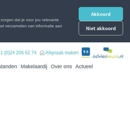
Akkoord
zorgen dat je voor jou relevante
n het verzamelen van informatie aan
Niet akkoord
1 (0)24 206 62 74
Afspraak maken
standen
Makelaardij
Over ons
Actueel